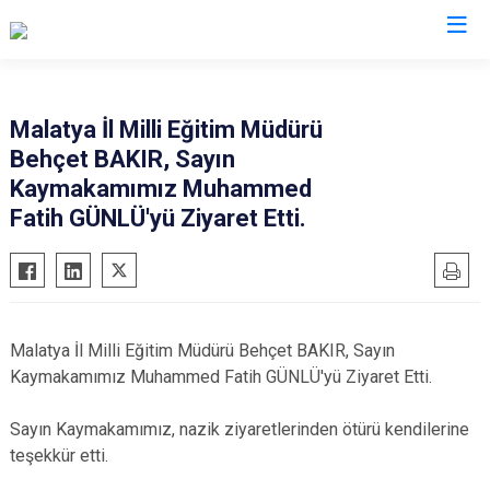
Malatya
Malatya İl Milli Eğitim Müdürü
Behçet BAKIR, Sayın
Akçadağ
Hekimhan
Kaymakamımız Muhammed
Arapgir
Kale
Fatih GÜNLÜ'yü Ziyaret Etti.
Arguvan
Kuluncak
Battalgazi
Pütürge
Darende
Yazıhan
Doğanşehir
Yeşilyurt
Malatya İl Milli Eğitim Müdürü Behçet BAKIR, Sayın
Doğanyol
Kaymakamımız Muhammed Fatih GÜNLÜ'yü Ziyaret Etti.
Sayın Kaymakamımız, nazik ziyaretlerinden ötürü kendilerine
teşekkür etti.