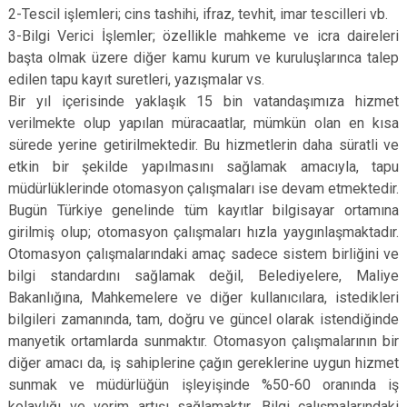
2-Tescil işlemleri; cins tashihi, ifraz, tevhit, imar tescilleri vb.
3-Bilgi Verici İşlemler; özellikle mahkeme ve icra daireleri
başta olmak üzere diğer kamu kurum ve kuruluşlarınca talep
edilen tapu kayıt suretleri, yazışmalar vs.
Bir yıl içerisinde yaklaşık 15 bin vatandaşımıza hizmet
verilmekte olup yapılan müracaatlar, mümkün olan en kısa
sürede yerine getirilmektedir. Bu hizmetlerin daha süratli ve
etkin bir şekilde yapılmasını sağlamak amacıyla, tapu
müdürlüklerinde otomasyon çalışmaları ise devam etmektedir.
Bugün Türkiye genelinde tüm kayıtlar bilgisayar ortamına
girilmiş olup; otomasyon çalışmaları hızla yaygınlaşmaktadır.
Otomasyon çalışmalarındaki amaç sadece sistem birliğini ve
bilgi standardını sağlamak değil, Belediyelere, Maliye
Bakanlığına, Mahkemelere ve diğer kullanıcılara, istedikleri
bilgileri zamanında, tam, doğru ve güncel olarak istendiğinde
manyetik ortamlarda sunmaktır. Otomasyon çalışmalarının bir
diğer amacı da, iş sahiplerine çağın gereklerine uygun hizmet
sunmak ve müdürlüğün işleyişinde %50-60 oranında iş
kolaylığı ve verim artışı sağlamaktır. Bilgi çalışmalarındaki