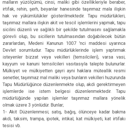
malların yüzölçümü, cinsi, maliki gibi özellikleriyle beraber,
irtifak, rehin, şerh, beyanlar hanesinde taşınmaz mala ilişkin
hak ve yükümlülükler gösterilmektedir. Tapu müdürlükleri,
taşınmaz mallara ilişkin akit ve tescil işlemlerini yapmak, tapu
sicilini düzenli ve sağlıklı bir şekilde tutulmasını sağlamakla
görevli olup, bu sicillerin tutulmasından doğabilecek bütün
zararlardan, Medeni Kanunun 1007 'nci maddesi uyarınca
Devlet sorumludur. Tapu müdürlüklerinde işlem yaptırmak
isteyenler bizzat veya vekilleri (temsilcileri), varsa vasi,
kayyum ve kanuni temsilcileri vasıtasıyla talepte bulunurlar.
Mülkiyet ve mülkiyetten gayri ayni haklara müteallik resmi
senetler, taşınmaz mal maliki veya bunların vekilleri huzurunda
Tapu Müdürlüğünce düzenlenmekte olup, akdi gerektirmeyen
işlemlerde ise istem belgesi düzenlenmektedir. Tapu
müdürlüğünde yapılan işlemler taşınmaz mallara yönelik
olmak üzere 3 yönlüdür. Bunlar;
1- Akit Düzenlenmesi; satış, bağış, ölünceye kadar bakma
akdi, taksim, trampa, ipotek, intikal, kat mülkiyeti, kat irtifakı
tesisi vb.