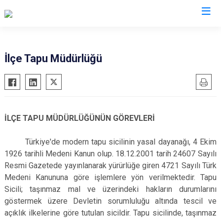
Malatya
İlçe Tapu Müdürlüğü
Akçadağ
Hekimhan
Arapgir
Kale
Arguvan
Kuluncak
İLÇE TAPU MÜDÜRLÜĞÜNÜN GÖREVLERİ
Battalgazi
Pütürge
Darende
Yazıhan
Türkiye'de modern tapu sicilinin yasal dayanağı, 4 Ekim
1926 tarihli Medeni Kanun olup. 18.12.2001 tarih 24607 Sayılı
Doğanşehir
Yeşilyurt
Resmi Gazetede yayınlanarak yürürlüğe giren 4721 Sayılı Türk
Doğanyol
Medeni Kanununa göre işlemlere yön verilmektedir. Tapu
Sicili; taşınmaz mal ve üzerindeki hakların durumlarını
göstermek üzere Devletin sorumluluğu altında tescil ve
açıklık ilkelerine göre tutulan sicildir. Tapu sicilinde, taşınmaz