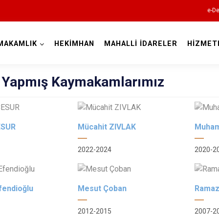
e-De
MAKAMLIK
HEKİMHAN
MAHALLİ İDARELER
HİZMET
Malatya
 Yapmış Kaymakamlarımız
ESUR
Mücahit ZIVLAK
Muha
2022-2024
2020-2
Akçadağ
Arapgir
Arguvan
fendioğlu
Mesut Çoban
Ramaz
Battalgazi
2012-2015
2007-2