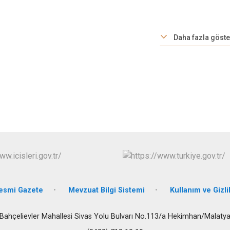
Darende
Doğanşehir
Doğanyol
Daha fazla göste
esmi Gazete
Mevzuat Bilgi Sistemi
Kullanım ve Gizlil
Bahçelievler Mahallesi Sivas Yolu Bulvarı No.113/a Hekimhan/Malaty