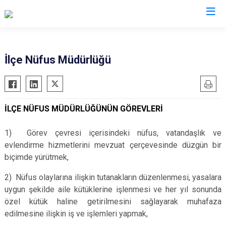
Malatya
İlçe Nüfus Müdürlüğü
Akçadağ
Hekimhan
Arapgir
Kale
İLÇE NÜFUS MÜDÜRLÜĞÜNÜN GÖREVLERİ
Arguvan
Kuluncak
Battalgazi
Pütürge
1) Görev çevresi içerisindeki nüfus, vatandaşlık ve
Darende
Yazıhan
evlendirme hizmetlerini mevzuat çerçevesinde düzgün bir
biçimde yürütmek,
Doğanşehir
Yeşilyurt
Doğanyol
2) Nüfus olaylarına ilişkin tutanakların düzenlenmesi, yasalara
uygun şekilde aile kütüklerine işlenmesi ve her yıl sonunda
özel kütük haline getirilmesini sağlayarak muhafaza
edilmesine ilişkin iş ve işlemleri yapmak,