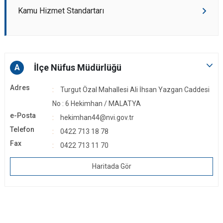
Kamu Hizmet Standartarı
İlçe Nüfus Müdürlüğü
A
Adres
Turgut Özal Mahallesi Ali İhsan Yazgan Caddesi
No : 6 Hekimhan / MALATYA
e-Posta
hekimhan44@nvi.gov.tr
Telefon
0422 713 18 78
Fax
0422 713 11 70
Haritada Gör