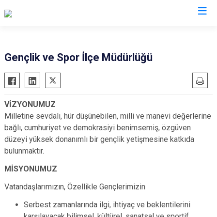
Malatya
Gençlik ve Spor İlçe Müdürlüğü
Akçadağ
Hekimhan
Arapgir
Kale
VİZYONUMUZ
Arguvan
Kuluncak
Milletine sevdalı, hür düşünebilen, milli ve manevi değerlerine
Battalgazi
Pütürge
bağlı, cumhuriyet ve demokrasiyi benimsemiş, özgüven
Darende
Yazıhan
düzeyi yüksek donanımlı bir gençlik yetişmesine katkıda
bulunmaktır.
Doğanşehir
Yeşilyurt
Doğanyol
MİSYONUMUZ
Vatandaşlarımızın, Özellikle Gençlerimizin
Serbest zamanlarında ilgi, ihtiyaç ve beklentilerini
karşılayacak bilimsel, kültürel, sanatsal ve sportif