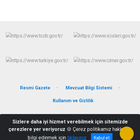
Resmi Gazete
Mevzuat Bilgi Sistemi
Kullanım ve Gizlilik
Bahçelievler Mahallesi Sivas Yolu Bulvarı No.113/a
Sizlere daha iyi hizmet verebilmek için sitemizde
Hekimhan/Malatya
çerezlere yer veriyoruz
🍪 Çerez politikamız hakkında
(0422) 713 10 19
bilgi edinmek için
tıklayınız
Kabul et