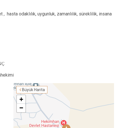
Yazıhan
Yeşilyurt
et , hasta odaklılık, uygunluk, zamanlılık, süreklilik, insana
ENÇ
şhekimi
Büyük Harita
+
−