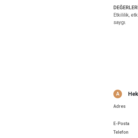
DEĞERLER
Etkililik, e
saygı.
Hek
A
Adres
E-Posta
Telefon