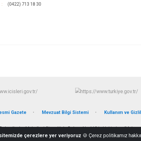
(0422) 713 18 30
esmi Gazete
Mevzuat Bilgi Sistemi
Kullanım ve Gizlil
Bahçelievler Mahallesi Sivas Yolu Bulvarı No.113/a Hekimhan/Malaty
 sitemizde çerezlere yer veriyoruz
🍪 Çerez politikamız hakkı
(0422) 713 10 19