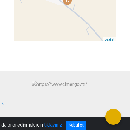
A
Leaflet
ik
a
nda bilgi edinmek için
tıklayınız
Kabul et