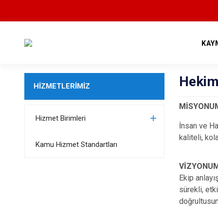
KAY
Hekim
HİZMETLERİMİZ
MİSYONU
Hizmet Birimleri
İnsan ve Has
kaliteli, ko
Kamu Hizmet Standartları
VİZYONU
Ekip anlayış
sürekli, etk
doğrultusu