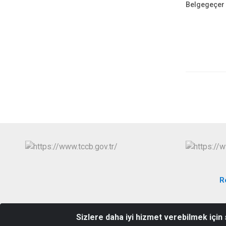
Belgegeçer
R
Sizlere daha iyi hizmet verebilmek için