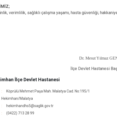
Darende
İMİZ;
Doğanşehir
tkinlik, verimlilik, sağlıklı çalışma yaşamı, hasta güvenliği, hakkaniy
Doğanyol
Dr. Mesut Yılmaz G
İlçe Devlet Hastanesi Ba
imhan İlçe Devlet Hastanesi
Köprülü Mehmet Paşa Mah. Malatya Cad. No:195/1
Hekimhan/Malatya
hekimhandhs5@saglik.gov.tr
(0422) 713 28 99