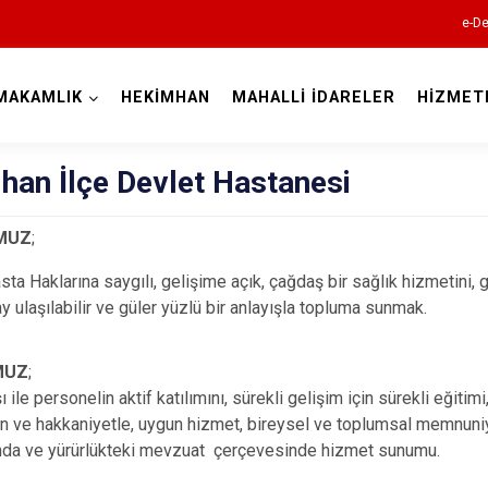
e-De
MAKAMLIK
HEKİMHAN
MAHALLİ İDARELER
HİZMET
Malatya
han İlçe Devlet Hastanesi
MUZ
;
ta Haklarına saygılı, gelişime açık, çağdaş bir sağlık hizmetini, g
lay ulaşılabilir ve güler yüzlü bir anlayışla topluma sunmak.
Akçadağ
MUZ
;
Arapgir
ı ile personelin aktif katılımını, sürekli gelişim için sürekli eğiti
Arguvan
in ve hakkaniyetle, uygun hizmet, bireysel ve toplumsal memnuniyeti
nda ve yürürlükteki mevzuat çerçevesinde hizmet sunumu.
Battalgazi