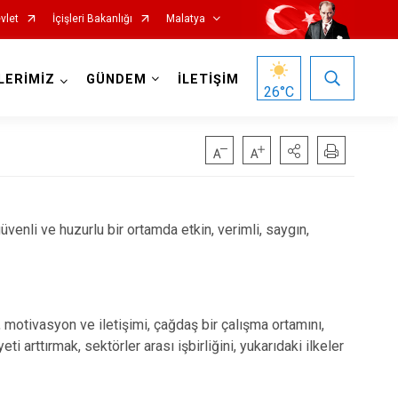
vlet
İçişleri Bakanlığı
Malatya
LERİMİZ
GÜNDEM
İLETİŞİM
26
°C
üvenli ve huzurlu bir ortamda etkin, verimli, saygın,
Hekimhan
Kale
mi, motivasyon ve iletişimi, çağdaş bir çalışma ortamını,
Kuluncak
 arttırmak, sektörler arası işbirliğini, yukarıdaki ilkeler
Pütürge