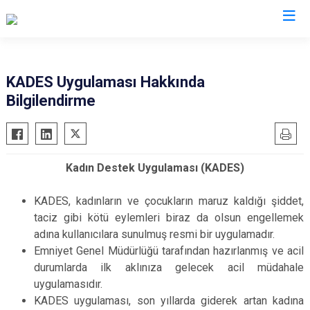
Malatya
KADES Uygulaması Hakkında
Bilgilendirme
Akçadağ
Hekimhan
Arapgir
Kale
Arguvan
Kuluncak
Kadın Destek Uygulaması (KADES)
Battalgazi
Pütürge
Darende
Yazıhan
KADES, kadınların ve çocukların maruz kaldığı şiddet,
Doğanşehir
Yeşilyurt
taciz gibi kötü eylemleri biraz da olsun engellemek
adına kullanıcılara sunulmuş resmi bir uygulamadır.
Doğanyol
Emniyet Genel Müdürlüğü tarafından hazırlanmış ve acil
durumlarda ilk aklınıza gelecek acil müdahale
uygulamasıdır.
KADES uygulaması, son yıllarda giderek artan kadına