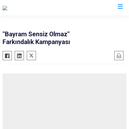
Malatya
"Bayram Sensiz Olmaz"
Farkındalık Kampanyası
Akçadağ
Hekimhan
Arapgir
Kale
Arguvan
Kuluncak
Battalgazi
Pütürge
Darende
Yazıhan
Doğanşehir
Yeşilyurt
Doğanyol