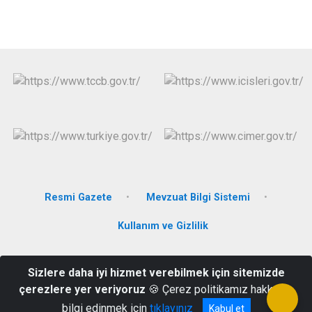
Resmi Gazete
Mevzuat Bilgi Sistemi
Kullanım ve Gizlilik
Bahçelievler Mahallesi Sivas Yolu Bulvarı No.113/a
Sizlere daha iyi hizmet verebilmek için sitemizde
Hekimhan/Malatya
çerezlere yer veriyoruz
🍪 Çerez politikamız hakkında
(0422) 713 10 19
bilgi edinmek için
tıklayınız
Kabul et