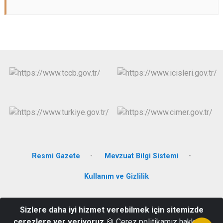
Resmi Gazete
Mevzuat Bilgi Sistemi
Kullanım ve Gizlilik
Bahçelievler Mahallesi Sivas Yolu Bulvarı No.113/a
Sizlere daha iyi hizmet verebilmek için sitemizde
Hekimhan/Malatya
çerezlere yer veriyoruz
🍪 Çerez politikamız hakkında