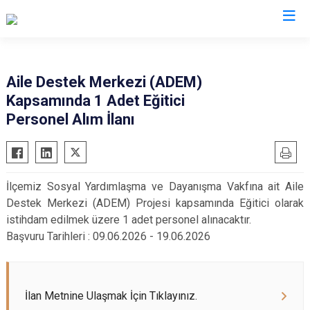
Malatya
Aile Destek Merkezi (ADEM)
Kapsamında 1 Adet Eğitici
Akçadağ
Hekimhan
Personel Alım İlanı
Arapgir
Kale
Arguvan
Kuluncak
Battalgazi
Pütürge
İlçemiz Sosyal Yardımlaşma ve Dayanışma Vakfına ait Aile
Darende
Yazıhan
Destek Merkezi (ADEM) Projesi kapsamında Eğitici olarak
Doğanşehir
Yeşilyurt
istihdam edilmek üzere 1 adet personel alınacaktır.
Başvuru Tarihleri : 09.06.2026 - 19.06.2026
Doğanyol
İlan Metnine Ulaşmak İçin Tıklayınız.