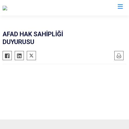
Malatya
AFAD HAK SAHİPLİĞİ
DUYURUSU
Akçadağ
Hekimhan
Arapgir
Kale
Arguvan
Kuluncak
Battalgazi
Pütürge
Darende
Yazıhan
Doğanşehir
Yeşilyurt
Doğanyol